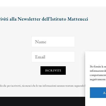
riviti alla Newsletter dell’Istituto Matteucci
Per fornire le 
ISCRIVITI
informazioni de
comportamento d
negativamente s
o clic per iscriverti, riconosci che le tue informazioni saranno trattate seguendo la nostra
Privacy Pol
A