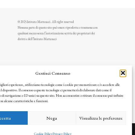
© 2025 Istituto Matteucci. All right reserved
Nessuna parte di questo sito può essere riprodotta o trasmessa con
qualsiasi mezzo senza l’autorizzazione scritta dei proprietari dei
diritti e dell’Istituto Matteucci
Gestisci Consenso
migliori esperienze, utilizziamo tecnologie come i cookie per memorizzare e/o accedere alle
l dispositivo. Il consenso a queste tecnologie ci permetterà di elaborare dati come il
i navigazione o ID unici su questo sito. Non acconsentire o ritirare il consenso può influire
u alcune caratteristiche e funzioni.
icy
ccetta
Nega
Visualizza le preferenze
Cookie Policy
Privacy Policy