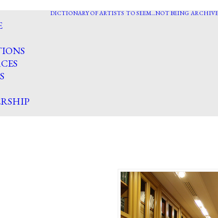
DICTIONARY OF ARTISTS
TO SEEM…NOT BEING
ARCHIVE
E
TIONS
CES
S
RSHIP