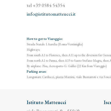
tel +39 0584 54354
info@istitutomatteucci.it
How to get to Viareggio:
Strada Statale 1 Aurelia (Roma-Ventimiglia)
Highways:
From south A1 to Florence, then A11 up to the diversion for Genoa,
From north A1 to Parma, then A15 to Santo Stefano Magra, then A1
By airplane: Pisa, Aereoporto G. Galilei (22 Km from Viareggio)
Parking areas:
Lungomare Carducci, piazza Mazzini, viale Buonarroti e via Fosco
Istituto Matteucci
Isc