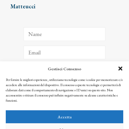
Matteucci
Gestisci Consenso
ISCRIVITI
Per fornire le migliori esperienze, utilizziamo tecnologie come i cookie per memorizzare e/o
accedere alle informazioni del dispositivo. Il consenso a queste tecnologie ci permetterà di
Facendo clic per iscriverti, riconosci che le tue informazioni saranno trattate
elaborare dati come il comportamento di navigazione o ID unici su questo sito. Non
seguendo la nostra
Privacy Policy
acconsentire o ritirare il consenso può influire negativamente su alcune caratteristiche e
© 2025 Istituto Matteucci. All right reserved
funzioni.
Nessuna parte di questo sito può essere riprodotta o trasmessa con qualsiasi mezzo senza
l’autorizzazione scritta dei proprietari dei diritti e dell’Istituto Matteucci
Accetta