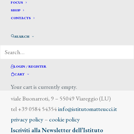
Agneni Eugenio
FOCUS
SHOP
CONTACTS
SEARCH
DIZIONARIO DEGLI ARTISTI
LOGIN / REGISTER
CART
Your cart is currently empty.
Istituto Matteucci
viale Buonarroti, 9 – 55049 Viareggio (LU)
tel +39 0584 54354
info@istitutomatteucci.it
privacy policy
–
cookie policy
Iscriviti alla Newsletter dell’Istituto