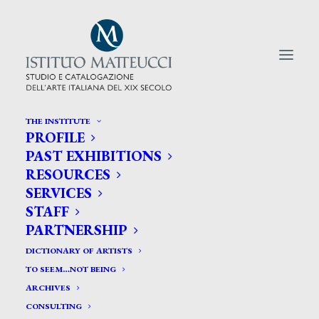
THE INSTITUTE
PROFILE
CERCA TRA GLI ARTISTI:
PAST EXHIBITIONS
RESOURCES
Search
SERVICES
for:
STAFF
PARTNERSHIP
DICTIONARY OF ARTISTS
TO SEEM…NOT BEING
ARCHIVES
CONSULTING