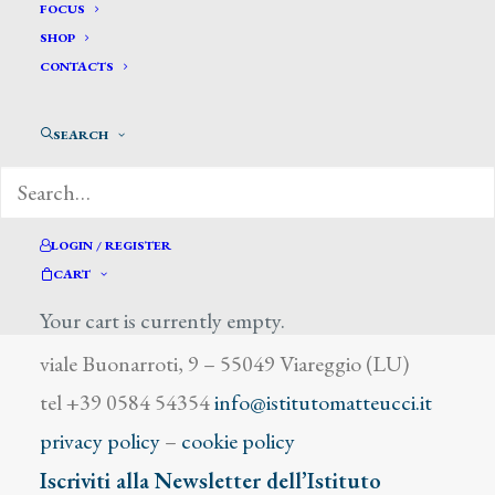
Alberti Achille
FOCUS
SHOP
CONTACTS
SEARCH
DIZIONARIO DEGLI ARTISTI
LOGIN / REGISTER
CART
Your cart is currently empty.
Istituto Matteucci
viale Buonarroti, 9 – 55049 Viareggio (LU)
tel +39 0584 54354
info@istitutomatteucci.it
privacy policy
–
cookie policy
Iscriviti alla Newsletter dell’Istituto