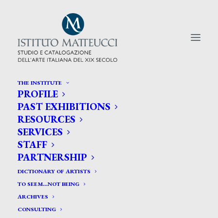
THE INSTITUTE
PROFILE
CERCA TRA GLI ARTISTI:
PAST EXHIBITIONS
RESOURCES
Search
SERVICES
for:
STAFF
PARTNERSHIP
DICTIONARY OF ARTISTS
TO SEEM…NOT BEING
ARCHIVES
CONSULTING