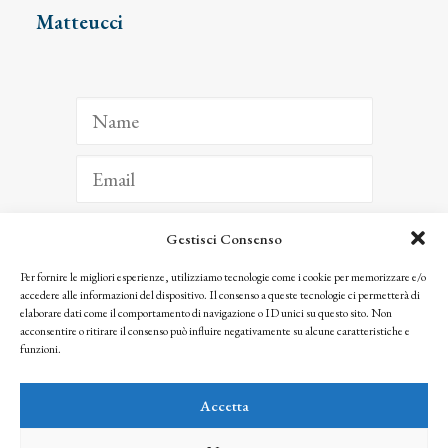
Matteucci
Gestisci Consenso
ISCRIVITI
Per fornire le migliori esperienze, utilizziamo tecnologie come i cookie per memorizzare e/o
accedere alle informazioni del dispositivo. Il consenso a queste tecnologie ci permetterà di
Facendo clic per iscriverti, riconosci che le tue informazioni saranno trattate
elaborare dati come il comportamento di navigazione o ID unici su questo sito. Non
seguendo la nostra
Privacy Policy
acconsentire o ritirare il consenso può influire negativamente su alcune caratteristiche e
© 2025 Istituto Matteucci. All right reserved
funzioni.
Nessuna parte di questo sito può essere riprodotta o trasmessa con qualsiasi mezzo senza
l’autorizzazione scritta dei proprietari dei diritti e dell’Istituto Matteucci
Accetta