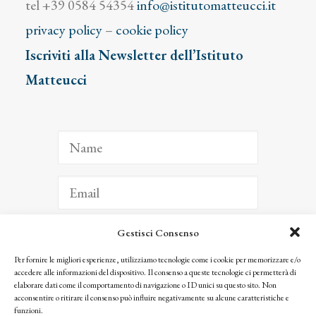
tel +39 0584 54354
info@istitutomatteucci.it
privacy policy
–
cookie policy
Iscriviti alla Newsletter dell’Istituto
Matteucci
Gestisci Consenso
ISCRIVITI
Per fornire le migliori esperienze, utilizziamo tecnologie come i cookie per memorizzare e/o
accedere alle informazioni del dispositivo. Il consenso a queste tecnologie ci permetterà di
Facendo clic per iscriverti, riconosci che le tue informazioni saranno trattate
elaborare dati come il comportamento di navigazione o ID unici su questo sito. Non
seguendo la nostra
Privacy Policy
acconsentire o ritirare il consenso può influire negativamente su alcune caratteristiche e
© 2025 Istituto Matteucci. All right reserved
funzioni.