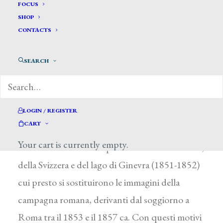
Ardy Bartolomeo *
FOCUS
SHOP
CONTACTS
ARDY BARTOLOMEO
Saluzzo (Cuneo) 1821 – Torino 1887
SEARCH
Studiò pittura a Ginevra con A. Calame, la cui
influenza si coglie nei temi e nei tagli delle sue
composizioni, caratterizzate da toni
LOGIN / REGISTER
CART
drammatico-scenografici ottenuti con sapienti
Your cart is currently empty.
effetti chiaroscurali. Dipinse vedute della Savoia,
della Svizzera e del lago di Ginevra (1851-1852)
cui presto si sostituirono le immagini della
campagna romana, derivanti dal soggiorno a
Roma tra il 1853 e il 1857 ca. Con questi motivi