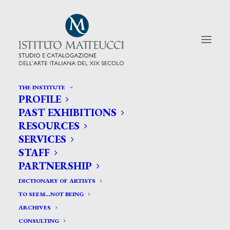
THE INSTITUTE
PROFILE
CERCA TRA GLI ARTISTI:
PAST EXHIBITIONS
RESOURCES
Search
SERVICES
for:
STAFF
PARTNERSHIP
DICTIONARY OF ARTISTS
TO SEEM…NOT BEING
ARCHIVES
CONSULTING