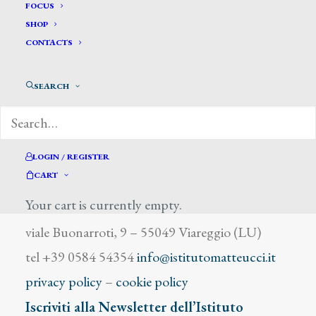
Artez
FOCUS
SHOP
CONTACTS
SEARCH
DIZIONARIO DEGLI ARTISTI
LOGIN / REGISTER
CART
Your cart is currently empty.
Istituto Matteucci
viale Buonarroti, 9 – 55049 Viareggio (LU)
tel +39 0584 54354
info@istitutomatteucci.it
privacy policy
–
cookie policy
Iscriviti alla Newsletter dell’Istituto