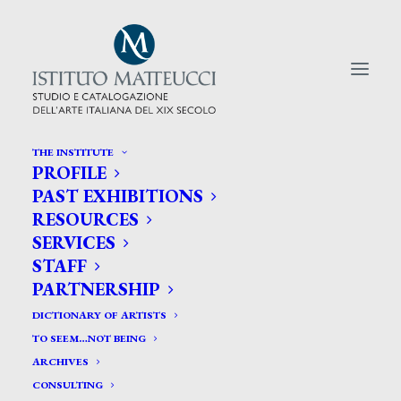
THE INSTITUTE
PROFILE
CERCA TRA GLI ARTISTI:
PAST EXHIBITIONS
RESOURCES
Search
SERVICES
for:
STAFF
PARTNERSHIP
DICTIONARY OF ARTISTS
TO SEEM…NOT BEING
ARCHIVES
CONSULTING