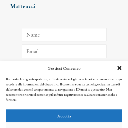
Matteucci
Gestisci Consenso
ISCRIVITI
Per fornire le migliori esperienze, utilizziamo tecnologie come i cookie per memorizzare e/o
accedere alle informazioni del dispositivo. Il consenso a queste tecnologie ci permetterà di
Facendo clic per iscriverti, riconosci che le tue informazioni saranno trattate
elaborare dati come il comportamento di navigazione o ID unici su questo sito. Non
seguendo la nostra
Privacy Policy
acconsentire o ritirare il consenso può influire negativamente su alcune caratteristiche e
© 2025 Istituto Matteucci. All right reserved
funzioni.
Nessuna parte di questo sito può essere riprodotta o trasmessa con qualsiasi mezzo senza
l’autorizzazione scritta dei proprietari dei diritti e dell’Istituto Matteucci
Accetta