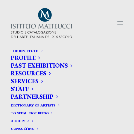
THE INSTITUTE
PROFILE
CERCA TRA GLI ARTISTI:
PAST EXHIBITIONS
RESOURCES
Search
SERVICES
for:
STAFF
PARTNERSHIP
DICTIONARY OF ARTISTS
TO SEEM…NOT BEING
ARCHIVES
CONSULTING