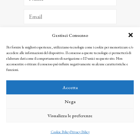
Gestisci Consenso
ISCRIVITI
Per fornire le migliori esperienze, utilizziamo tecnologie come i cookie per memorizzare e/o
accedere alle informazioni del dispositivo. Il consenso a queste tecnologie ci permetterà di
Facendo clic per iscriverti, riconosci che le tue informazioni saranno trattate
elaborare dati come il comportamento di navigazione o ID unici su questo sito. Non
seguendo la nostra
Privacy Policy
acconsentire o ritirare il consenso può influire negativamente su alcune caratteristiche e
© 2025 Istituto Matteucci. All right reserved
funzioni.
Nessuna parte di questo sito può essere riprodotta o trasmessa con qualsiasi mezzo senza
l’autorizzazione scritta dei proprietari dei diritti e dell’Istituto Matteucci
Accetta
Nega
Visualizza le preferenze
credits
Cookie Policy
Privacy Policy