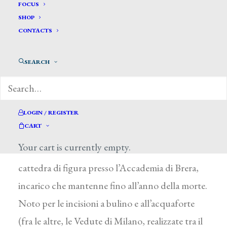
Aspari Domenico *
FOCUS
SHOP
CONTACTS
ASPARI DOMENICO
Milano 1745 – 1826
SEARCH
Studente presso l’Accademia di Belle Arti di
Parma, proseguì gli studi di pittura con G.
Boldrighi. Rientrato a Milano nel 1765, si
LOGIN / REGISTER
CART
dedicò soprattutto all’arte incisoria. Grazie
Your cart is currently empty.
all’intervento del conte di Firmian ottenne la
cattedra di figura presso l’Accademia di Brera,
incarico che mantenne fino all’anno della morte.
Noto per le incisioni a bulino e all’acquaforte
(fra le altre, le Vedute di Milano, realizzate tra il