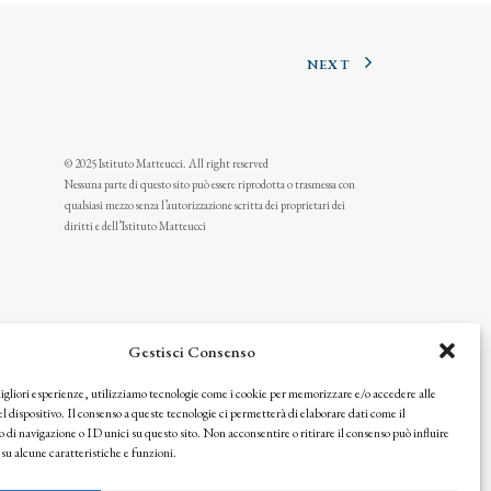
NEXT
© 2025 Istituto Matteucci. All right reserved
Nessuna parte di questo sito può essere riprodotta o trasmessa con
qualsiasi mezzo senza l’autorizzazione scritta dei proprietari dei
diritti e dell’Istituto Matteucci
Gestisci Consenso
migliori esperienze, utilizziamo tecnologie come i cookie per memorizzare e/o accedere alle
l dispositivo. Il consenso a queste tecnologie ci permetterà di elaborare dati come il
i navigazione o ID unici su questo sito. Non acconsentire o ritirare il consenso può influire
u alcune caratteristiche e funzioni.
icy