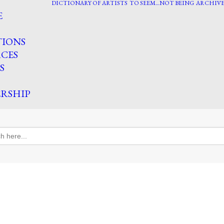
DICTIONARY OF ARTISTS
TO SEEM…NOT BEING
ARCHIVE
E
TIONS
CES
S
RSHIP
h