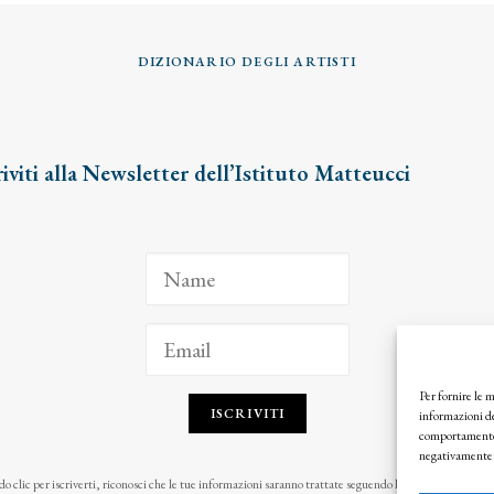
DIZIONARIO DEGLI ARTISTI
riviti alla Newsletter dell’Istituto Matteucci
Per fornire le 
ISCRIVITI
informazioni de
comportamento d
negativamente s
o clic per iscriverti, riconosci che le tue informazioni saranno trattate seguendo la nostra
Privacy Pol