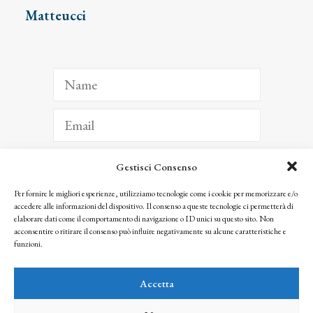
Matteucci
Gestisci Consenso
ISCRIVITI
Per fornire le migliori esperienze, utilizziamo tecnologie come i cookie per memorizzare e/o
accedere alle informazioni del dispositivo. Il consenso a queste tecnologie ci permetterà di
Facendo clic per iscriverti, riconosci che le tue informazioni saranno trattate
elaborare dati come il comportamento di navigazione o ID unici su questo sito. Non
seguendo la nostra
Privacy Policy
acconsentire o ritirare il consenso può influire negativamente su alcune caratteristiche e
© 2025 Istituto Matteucci. All right reserved
funzioni.
Nessuna parte di questo sito può essere riprodotta o trasmessa con qualsiasi mezzo senza
l’autorizzazione scritta dei proprietari dei diritti e dell’Istituto Matteucci
Accetta