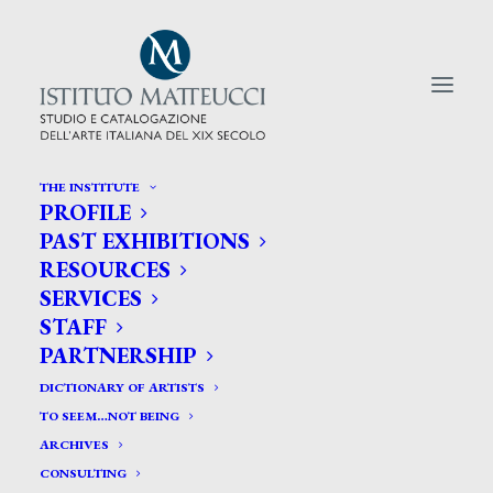
THE INSTITUTE
PROFILE
CERCA TRA GLI ARTISTI:
PAST EXHIBITIONS
RESOURCES
Search
SERVICES
for:
STAFF
PARTNERSHIP
DICTIONARY OF ARTISTS
TO SEEM…NOT BEING
ARCHIVES
CONSULTING