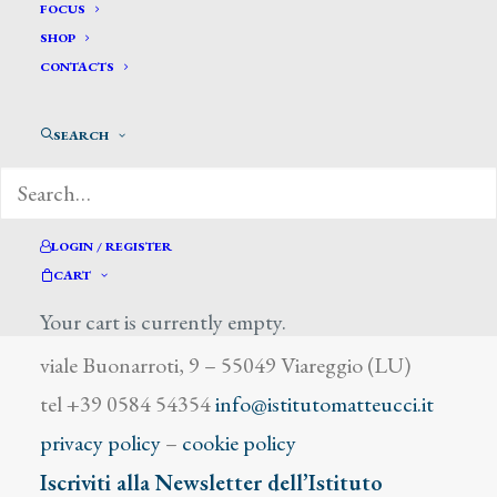
Basorini Pierangelo
FOCUS
SHOP
CONTACTS
SEARCH
DIZIONARIO DEGLI ARTISTI
LOGIN / REGISTER
CART
Your cart is currently empty.
Istituto Matteucci
viale Buonarroti, 9 – 55049 Viareggio (LU)
tel +39 0584 54354
info@istitutomatteucci.it
privacy policy
–
cookie policy
Iscriviti alla Newsletter dell’Istituto