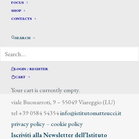
Bassano Ave
FOCUS
SHOP
CONTACTS
SEARCH
DIZIONARIO DEGLI ARTISTI
LOGIN / REGISTER
CART
Your cart is currently empty.
Istituto Matteucci
viale Buonarroti, 9 – 55049 Viareggio (LU)
tel +39 0584 54354
info@istitutomatteucci.it
privacy policy
–
cookie policy
Iscriviti alla Newsletter dell’Istituto