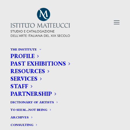
THE INSTITUTE
PROFILE
CERCA TRA GLI ARTISTI:
PAST EXHIBITIONS
RESOURCES
Search
SERVICES
for:
STAFF
PARTNERSHIP
DICTIONARY OF ARTISTS
TO SEEM…NOT BEING
ARCHIVES
CONSULTING