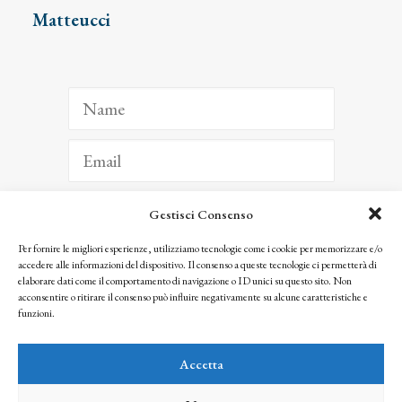
Matteucci
Gestisci Consenso
ISCRIVITI
Per fornire le migliori esperienze, utilizziamo tecnologie come i cookie per memorizzare e/o
accedere alle informazioni del dispositivo. Il consenso a queste tecnologie ci permetterà di
Facendo clic per iscriverti, riconosci che le tue informazioni saranno trattate
elaborare dati come il comportamento di navigazione o ID unici su questo sito. Non
seguendo la nostra
Privacy Policy
acconsentire o ritirare il consenso può influire negativamente su alcune caratteristiche e
© 2025 Istituto Matteucci. All right reserved
funzioni.
Nessuna parte di questo sito può essere riprodotta o trasmessa con qualsiasi mezzo senza
l’autorizzazione scritta dei proprietari dei diritti e dell’Istituto Matteucci
Accetta