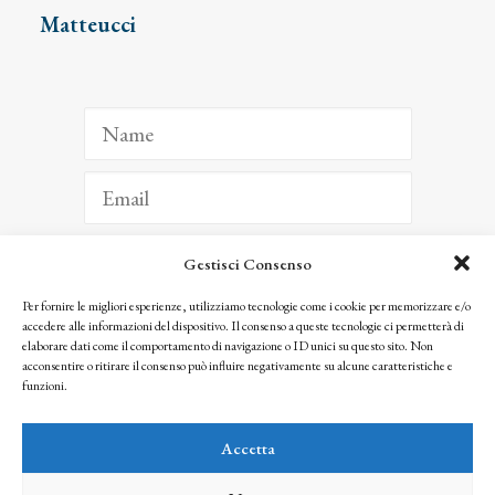
Matteucci
Gestisci Consenso
ISCRIVITI
Per fornire le migliori esperienze, utilizziamo tecnologie come i cookie per memorizzare e/o
accedere alle informazioni del dispositivo. Il consenso a queste tecnologie ci permetterà di
Facendo clic per iscriverti, riconosci che le tue informazioni saranno trattate
elaborare dati come il comportamento di navigazione o ID unici su questo sito. Non
seguendo la nostra
Privacy Policy
acconsentire o ritirare il consenso può influire negativamente su alcune caratteristiche e
© 2025 Istituto Matteucci. All right reserved
funzioni.
Nessuna parte di questo sito può essere riprodotta o trasmessa con qualsiasi mezzo senza
l’autorizzazione scritta dei proprietari dei diritti e dell’Istituto Matteucci
Accetta