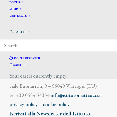
Battaglia B.
FOCUS
SHOP
CONTACTS
SEARCH
DIZIONARIO DEGLI ARTISTI
LOGIN / REGISTER
CART
Your cart is currently empty.
Istituto Matteucci
viale Buonarroti, 9 – 55049 Viareggio (LU)
tel +39 0584 54354
info@istitutomatteucci.it
privacy policy
–
cookie policy
Iscriviti alla Newsletter dell’Istituto