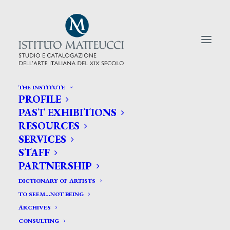
THE INSTITUTE
PROFILE
CERCA TRA GLI ARTISTI:
PAST EXHIBITIONS
RESOURCES
Search
SERVICES
for:
STAFF
PARTNERSHIP
DICTIONARY OF ARTISTS
TO SEEM…NOT BEING
ARCHIVES
CONSULTING