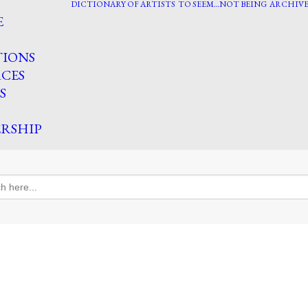
DICTIONARY OF ARTISTS
TO SEEM…NOT BEING
ARCHIVE
E
TIONS
CES
S
RSHIP
h