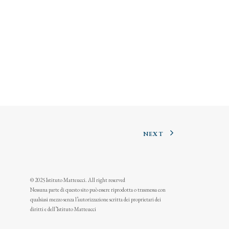
NEXT
© 2025 Istituto Matteucci. All right reserved
Nessuna parte di questo sito può essere riprodotta o trasmessa con
qualsiasi mezzo senza l’autorizzazione scritta dei proprietari dei
diritti e dell’Istituto Matteucci