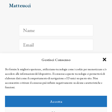
Matteucci
Gestisci Consenso
ISCRIVITI
Per fornire le migliori esperienze, utilizziamo tecnologie come i cookie per memorizzare e/o
accedere alle informazioni del dispositivo. Il consenso a queste tecnologie ci permetterà di
Facendo clic per iscriverti, riconosci che le tue informazioni saranno trattate
elaborare dati come il comportamento di navigazione o ID unici su questo sito. Non
seguendo la nostra
Privacy Policy
acconsentire o ritirare il consenso può influire negativamente su alcune caratteristiche e
© 2025 Istituto Matteucci. All right reserved
funzioni.
Nessuna parte di questo sito può essere riprodotta o trasmessa con qualsiasi mezzo senza
l’autorizzazione scritta dei proprietari dei diritti e dell’Istituto Matteucci
Accetta