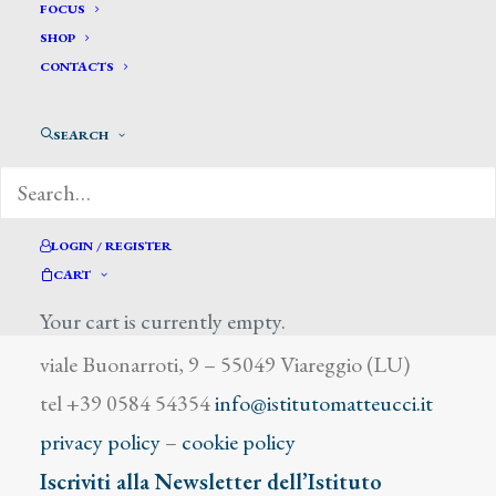
Bazzaro Alessandro
FOCUS
SHOP
CONTACTS
SEARCH
DIZIONARIO DEGLI ARTISTI
LOGIN / REGISTER
CART
Your cart is currently empty.
Istituto Matteucci
viale Buonarroti, 9 – 55049 Viareggio (LU)
tel +39 0584 54354
info@istitutomatteucci.it
privacy policy
–
cookie policy
Iscriviti alla Newsletter dell’Istituto