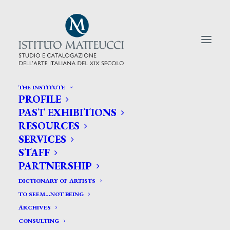
THE INSTITUTE
PROFILE
CERCA TRA GLI ARTISTI:
PAST EXHIBITIONS
RESOURCES
Search
SERVICES
for:
STAFF
PARTNERSHIP
DICTIONARY OF ARTISTS
TO SEEM…NOT BEING
ARCHIVES
CONSULTING