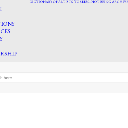
DICTIONARY OF ARTISTS
TO SEEM…NOT BEING
ARCHIVE
E
TIONS
CES
S
RSHIP
h