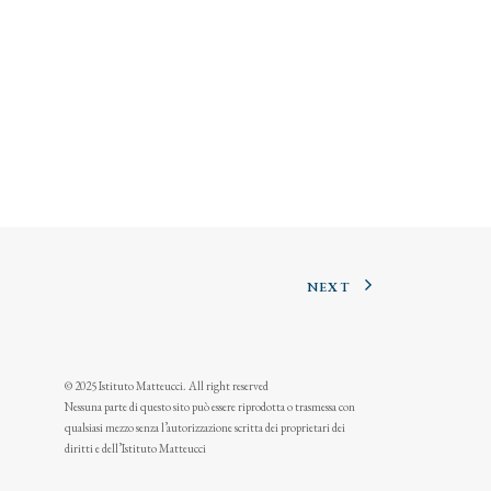
NEXT
© 2025 Istituto Matteucci. All right reserved
Nessuna parte di questo sito può essere riprodotta o trasmessa con
qualsiasi mezzo senza l’autorizzazione scritta dei proprietari dei
diritti e dell’Istituto Matteucci