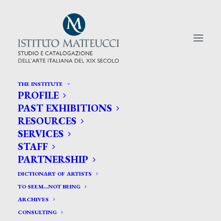
THE INSTITUTE
PROFILE
CERCA TRA GLI ARTISTI:
PAST EXHIBITIONS
RESOURCES
Search
SERVICES
for:
STAFF
PARTNERSHIP
DICTIONARY OF ARTISTS
TO SEEM…NOT BEING
ARCHIVES
CONSULTING