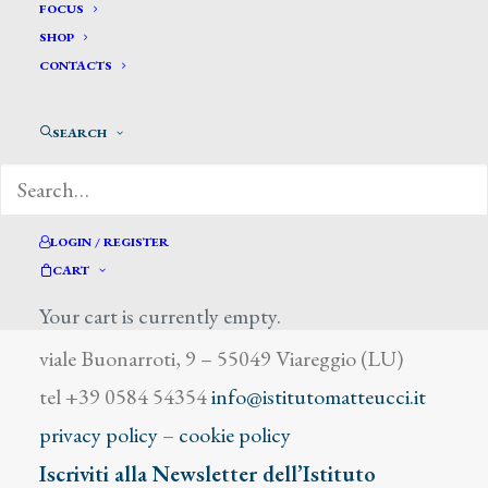
Bedini Paolo
FOCUS
SHOP
CONTACTS
SEARCH
DIZIONARIO DEGLI ARTISTI
LOGIN / REGISTER
CART
Your cart is currently empty.
Istituto Matteucci
viale Buonarroti, 9 – 55049 Viareggio (LU)
tel +39 0584 54354
info@istitutomatteucci.it
privacy policy
–
cookie policy
Iscriviti alla Newsletter dell’Istituto