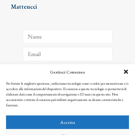
Matteucci
Gestisci Consenso
ISCRIVITI
Per fornire le migliori esperienze, utilizziamo tecnologie come i cookie per memorizzare e/o
accedere alle informazioni del dispositivo. Il consenso a queste tecnologie ci permetterà di
Facendo clic per iscriverti, riconosci che le tue informazioni saranno trattate
elaborare dati come il comportamento di navigazione o ID unici su questo sito. Non
seguendo la nostra
Privacy Policy
acconsentire o ritirare il consenso può influire negativamente su alcune caratteristiche e
© 2025 Istituto Matteucci. All right reserved
funzioni.
Nessuna parte di questo sito può essere riprodotta o trasmessa con qualsiasi mezzo senza
l’autorizzazione scritta dei proprietari dei diritti e dell’Istituto Matteucci
Accetta