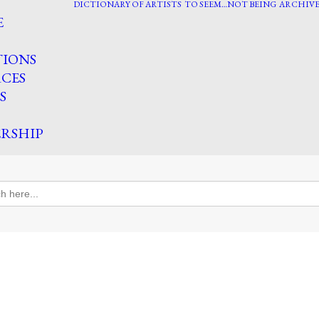
DICTIONARY OF ARTISTS
TO SEEM…NOT BEING
ARCHIVE
E
TIONS
CES
S
RSHIP
h