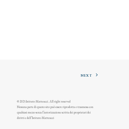
NEXT
© 2025 Istituto Matteucci. All right reserved
Nessuna parte di questo sito può essere riprodotta o trasmessa con
qualsiasi mezzo senza l’autorizzazione scritta dei proprietari dei
diritti e dell’Istituto Matteucci