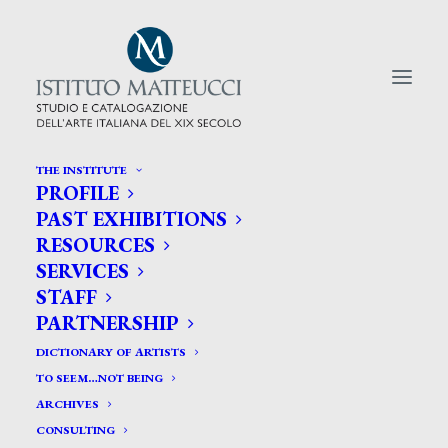
THE INSTITUTE
PROFILE
CERCA TRA GLI ARTISTI:
PAST EXHIBITIONS
RESOURCES
Search
SERVICES
for:
STAFF
PARTNERSHIP
DICTIONARY OF ARTISTS
TO SEEM…NOT BEING
ARCHIVES
CONSULTING