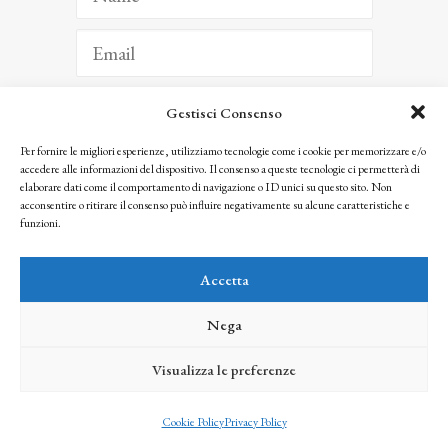
Gestisci Consenso
ISCRIVITI
Per fornire le migliori esperienze, utilizziamo tecnologie come i cookie per memorizzare e/o
accedere alle informazioni del dispositivo. Il consenso a queste tecnologie ci permetterà di
Facendo clic per iscriverti, riconosci che le tue informazioni saranno trattate
elaborare dati come il comportamento di navigazione o ID unici su questo sito. Non
seguendo la nostra
Privacy Policy
acconsentire o ritirare il consenso può influire negativamente su alcune caratteristiche e
© 2025 Istituto Matteucci. All right reserved
funzioni.
Nessuna parte di questo sito può essere riprodotta o trasmessa con qualsiasi mezzo senza
l’autorizzazione scritta dei proprietari dei diritti e dell’Istituto Matteucci
Accetta
Nega
Visualizza le preferenze
credits
Cookie Policy
Privacy Policy