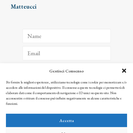
Matteucci
Gestisci Consenso
ISCRIVITI
Per fornire le migliori esperienze, utilizziamo tecnologie come i cookie per memorizzare e/o
accedere alle informazioni del dispositivo. Il consenso a queste tecnologie ci permetterà di
Facendo clic per iscriverti, riconosci che le tue informazioni saranno trattate
elaborare dati come il comportamento di navigazione o ID unici su questo sito. Non
seguendo la nostra
Privacy Policy
acconsentire o ritirare il consenso può influire negativamente su alcune caratteristiche e
© 2025 Istituto Matteucci. All right reserved
funzioni.
Nessuna parte di questo sito può essere riprodotta o trasmessa con qualsiasi mezzo senza
l’autorizzazione scritta dei proprietari dei diritti e dell’Istituto Matteucci
Accetta