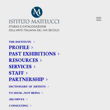
THE INSTITUTE
PROFILE
CERCA TRA GLI ARTISTI:
PAST EXHIBITIONS
RESOURCES
Search
SERVICES
for:
STAFF
PARTNERSHIP
DICTIONARY OF ARTISTS
TO SEEM…NOT BEING
ARCHIVES
CONSULTING