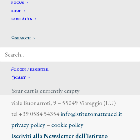
Bertelli Ferdinando
FOCUS
SHOP
CONTACTS
SEARCH
DIZIONARIO DEGLI ARTISTI
LOGIN / REGISTER
CART
Your cart is currently empty.
Istituto Matteucci
viale Buonarroti, 9 – 55049 Viareggio (LU)
tel +39 0584 54354
info@istitutomatteucci.it
privacy policy
–
cookie policy
Iscriviti alla Newsletter dell’Istituto