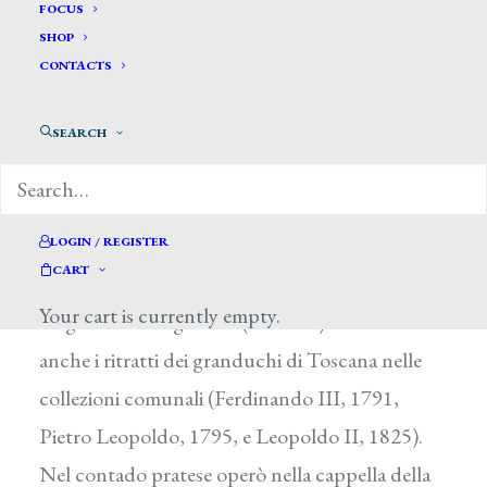
Bertini Matteo*
FOCUS
SHOP
CONTACTS
BERTINI MATTEO
Prato (Firenze) 1768 – 1829
SEARCH
Allievo di S. Pacini, fu pittore di soggetti sacri,
ritrattista e restauratore. Nella sua città eseguì
per la chiesa di Santa Maria delle Carceri II
LOGIN / REGISTER
CART
Salvatore (1801) e per la chiesa di Sant’Agostino
Your cart is currently empty.
La gloria di S. Agostino (1820 ca.). Suoi sono
anche i ritratti dei granduchi di Toscana nelle
collezioni comunali (Ferdinando III, 1791,
Pietro Leopoldo, 1795, e Leopoldo II, 1825).
Nel contado pratese operò nella cappella della