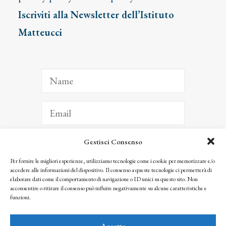
Iscriviti alla Newsletter dell’Istituto
Matteucci
Gestisci Consenso
ISCRIVITI
Per fornire le migliori esperienze, utilizziamo tecnologie come i cookie per memorizzare e/o
accedere alle informazioni del dispositivo. Il consenso a queste tecnologie ci permetterà di
Facendo clic per iscriverti, riconosci che le tue informazioni saranno trattate
elaborare dati come il comportamento di navigazione o ID unici su questo sito. Non
seguendo la nostra
Privacy Policy
acconsentire o ritirare il consenso può influire negativamente su alcune caratteristiche e
© 2025 Istituto Matteucci. All right reserved
funzioni.
Nessuna parte di questo sito può essere riprodotta o trasmessa con qualsiasi mezzo senza
l’autorizzazione scritta dei proprietari dei diritti e dell’Istituto Matteucci
Accetta