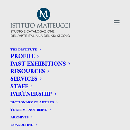
THE INSTITUTE
PROFILE
CERCA TRA GLI ARTISTI:
PAST EXHIBITIONS
RESOURCES
Search
SERVICES
for:
STAFF
PARTNERSHIP
DICTIONARY OF ARTISTS
TO SEEM…NOT BEING
ARCHIVES
CONSULTING