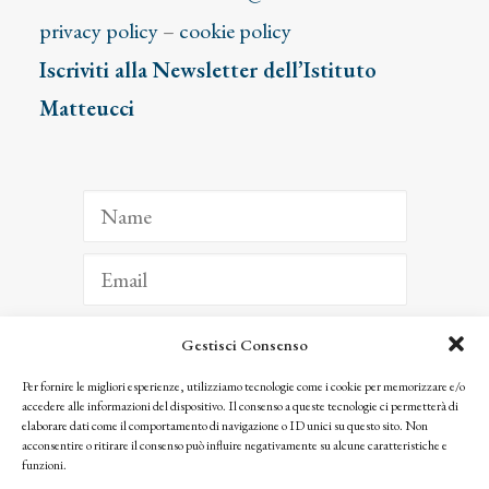
privacy policy
–
cookie policy
Iscriviti alla Newsletter dell’Istituto
Matteucci
Gestisci Consenso
ISCRIVITI
Per fornire le migliori esperienze, utilizziamo tecnologie come i cookie per memorizzare e/o
accedere alle informazioni del dispositivo. Il consenso a queste tecnologie ci permetterà di
Facendo clic per iscriverti, riconosci che le tue informazioni saranno trattate
elaborare dati come il comportamento di navigazione o ID unici su questo sito. Non
seguendo la nostra
Privacy Policy
acconsentire o ritirare il consenso può influire negativamente su alcune caratteristiche e
© 2025 Istituto Matteucci. All right reserved
funzioni.
Nessuna parte di questo sito può essere riprodotta o trasmessa con qualsiasi mezzo senza