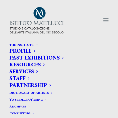
THE INSTITUTE
PROFILE
CERCA TRA GLI ARTISTI:
PAST EXHIBITIONS
RESOURCES
Search
SERVICES
for:
STAFF
PARTNERSHIP
DICTIONARY OF ARTISTS
TO SEEM…NOT BEING
ARCHIVES
CONSULTING