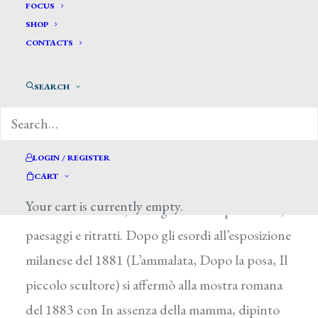
Bettio Francesco *
FOCUS
SHOP
CONTACTS
BETTIO FRANCESCO
Belluno 1855 – 1901
SEARCH
Allievo di G. Favretto all’Accademia di Venezia,
mostrò fin dalle prime prove di essere legato ai
temi cari al maestro: trattò infatti con
LOGIN / REGISTER
CART
disinvoltura, anche se non con pari padronanza
Your cart is currently empty.
del mezzo tecnico, immagini di vita quotidiana,
paesaggi e ritratti. Dopo gli esordi all’esposizione
milanese del 1881 (L’ammalata, Dopo la posa, Il
piccolo scultore) si affermò alla mostra romana
del 1883 con In assenza della mamma, dipinto