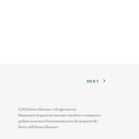
NEXT
© 2025 Istituto Matteucci. All right reserved
Nessuna parte di questo sito può essere riprodotta o trasmessa con
qualsiasi mezzo senza l’autorizzazione scritta dei proprietari dei
diritti e dell’Istituto Matteucci