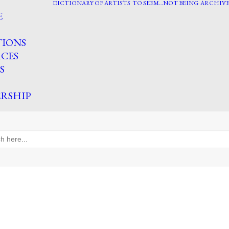
DICTIONARY OF ARTISTS
TO SEEM…NOT BEING
ARCHIVE
E
TIONS
CES
S
RSHIP
h