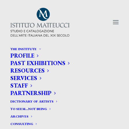
THE INSTITUTE
PROFILE
CERCA TRA GLI ARTISTI:
PAST EXHIBITIONS
RESOURCES
Search
SERVICES
for:
STAFF
PARTNERSHIP
DICTIONARY OF ARTISTS
TO SEEM…NOT BEING
ARCHIVES
CONSULTING