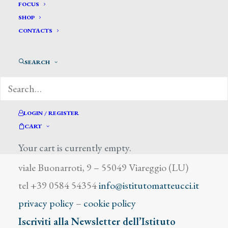
Boccioni Umberto
FOCUS
SHOP
CONTACTS
SEARCH
DIZIONARIO DEGLI ARTISTI
LOGIN / REGISTER
CART
Your cart is currently empty.
Istituto Matteucci
viale Buonarroti, 9 – 55049 Viareggio (LU)
tel +39 0584 54354
info@istitutomatteucci.it
privacy policy
–
cookie policy
Iscriviti alla Newsletter dell’Istituto