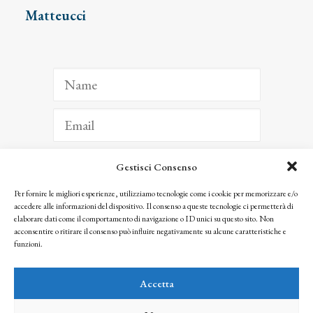
Matteucci
Gestisci Consenso
ISCRIVITI
Per fornire le migliori esperienze, utilizziamo tecnologie come i cookie per memorizzare e/o
accedere alle informazioni del dispositivo. Il consenso a queste tecnologie ci permetterà di
Facendo clic per iscriverti, riconosci che le tue informazioni saranno trattate
elaborare dati come il comportamento di navigazione o ID unici su questo sito. Non
seguendo la nostra
Privacy Policy
acconsentire o ritirare il consenso può influire negativamente su alcune caratteristiche e
© 2025 Istituto Matteucci. All right reserved
funzioni.
Nessuna parte di questo sito può essere riprodotta o trasmessa con qualsiasi mezzo senza
l’autorizzazione scritta dei proprietari dei diritti e dell’Istituto Matteucci
Accetta