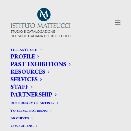
THE INSTITUTE
PROFILE
CERCA TRA GLI ARTISTI:
PAST EXHIBITIONS
RESOURCES
Search
SERVICES
for:
STAFF
PARTNERSHIP
DICTIONARY OF ARTISTS
TO SEEM…NOT BEING
ARCHIVES
CONSULTING