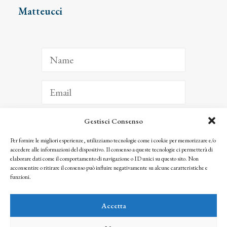
Matteucci
Gestisci Consenso
ISCRIVITI
Per fornire le migliori esperienze, utilizziamo tecnologie come i cookie per memorizzare e/o
accedere alle informazioni del dispositivo. Il consenso a queste tecnologie ci permetterà di
Facendo clic per iscriverti, riconosci che le tue informazioni saranno trattate
elaborare dati come il comportamento di navigazione o ID unici su questo sito. Non
seguendo la nostra
Privacy Policy
acconsentire o ritirare il consenso può influire negativamente su alcune caratteristiche e
© 2025 Istituto Matteucci. All right reserved
funzioni.
Nessuna parte di questo sito può essere riprodotta o trasmessa con qualsiasi mezzo senza
l’autorizzazione scritta dei proprietari dei diritti e dell’Istituto Matteucci
Accetta