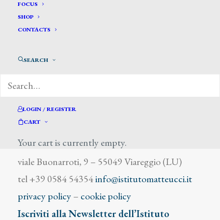
Bonamici Ferdinando
FOCUS
SHOP
CONTACTS
SEARCH
DIZIONARIO DEGLI ARTISTI
LOGIN / REGISTER
CART
Your cart is currently empty.
Istituto Matteucci
viale Buonarroti, 9 – 55049 Viareggio (LU)
tel +39 0584 54354
info@istitutomatteucci.it
privacy policy
–
cookie policy
Iscriviti alla Newsletter dell’Istituto