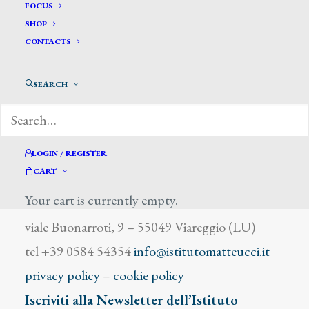
Bueno Xavier
FOCUS
SHOP
CONTACTS
SEARCH
DIZIONARIO DEGLI ARTISTI
LOGIN / REGISTER
CART
Your cart is currently empty.
Istituto Matteucci
viale Buonarroti, 9 – 55049 Viareggio (LU)
tel +39 0584 54354
info@istitutomatteucci.it
privacy policy
–
cookie policy
Iscriviti alla Newsletter dell’Istituto