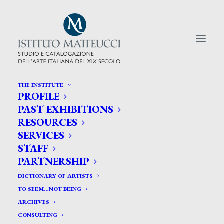
THE INSTITUTE
PROFILE
CERCA TRA GLI ARTISTI:
PAST EXHIBITIONS
RESOURCES
Search
SERVICES
for:
STAFF
PARTNERSHIP
DICTIONARY OF ARTISTS
TO SEEM…NOT BEING
ARCHIVES
CONSULTING