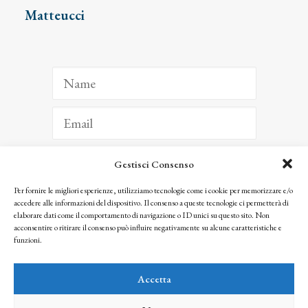
Matteucci
Gestisci Consenso
ISCRIVITI
Per fornire le migliori esperienze, utilizziamo tecnologie come i cookie per memorizzare e/o
accedere alle informazioni del dispositivo. Il consenso a queste tecnologie ci permetterà di
Facendo clic per iscriverti, riconosci che le tue informazioni saranno trattate
elaborare dati come il comportamento di navigazione o ID unici su questo sito. Non
seguendo la nostra
Privacy Policy
acconsentire o ritirare il consenso può influire negativamente su alcune caratteristiche e
© 2025 Istituto Matteucci. All right reserved
funzioni.
Nessuna parte di questo sito può essere riprodotta o trasmessa con qualsiasi mezzo senza
l’autorizzazione scritta dei proprietari dei diritti e dell’Istituto Matteucci
Accetta