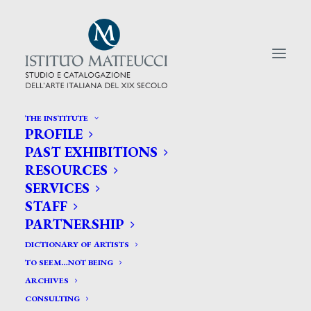
THE INSTITUTE
PROFILE
CERCA TRA GLI ARTISTI:
PAST EXHIBITIONS
RESOURCES
Search
SERVICES
for:
STAFF
PARTNERSHIP
DICTIONARY OF ARTISTS
TO SEEM…NOT BEING
ARCHIVES
CONSULTING