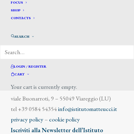
Buison F.C.
FOCUS
SHOP
CONTACTS
SEARCH
DIZIONARIO DEGLI ARTISTI
LOGIN / REGISTER
CART
Your cart is currently empty.
Istituto Matteucci
viale Buonarroti, 9 – 55049 Viareggio (LU)
tel +39 0584 54354
info@istitutomatteucci.it
privacy policy
–
cookie policy
Iscriviti alla Newsletter dell’Istituto