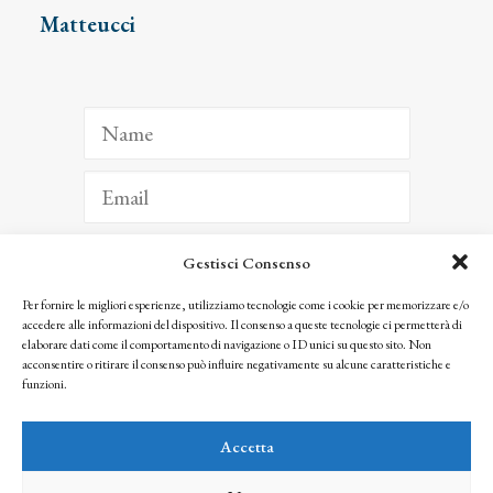
Matteucci
Gestisci Consenso
ISCRIVITI
Per fornire le migliori esperienze, utilizziamo tecnologie come i cookie per memorizzare e/o
accedere alle informazioni del dispositivo. Il consenso a queste tecnologie ci permetterà di
Facendo clic per iscriverti, riconosci che le tue informazioni saranno trattate
elaborare dati come il comportamento di navigazione o ID unici su questo sito. Non
seguendo la nostra
Privacy Policy
acconsentire o ritirare il consenso può influire negativamente su alcune caratteristiche e
© 2025 Istituto Matteucci. All right reserved
funzioni.
Nessuna parte di questo sito può essere riprodotta o trasmessa con qualsiasi mezzo senza
l’autorizzazione scritta dei proprietari dei diritti e dell’Istituto Matteucci
Accetta