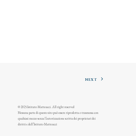
NEXT
© 2025 Istituto Matteucci. All right reserved
Nessuna parte di questo sito può essere riprodotta o trasmessa con
qualsiasi mezzo senza l’autorizzazione scritta dei proprietari dei
diritti e dell’Istituto Matteucci