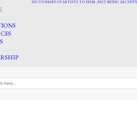
DICTIONARY OF ARTISTS
TO SEEM…NOT BEING
ARCHIVE
E
TIONS
CES
S
RSHIP
h