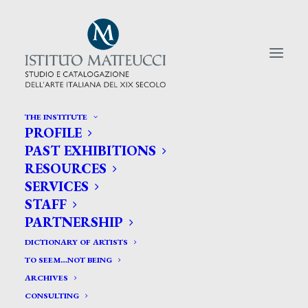
THE INSTITUTE
PROFILE
CERCA TRA GLI ARTISTI:
PAST EXHIBITIONS
RESOURCES
Search
SERVICES
for:
STAFF
PARTNERSHIP
DICTIONARY OF ARTISTS
TO SEEM…NOT BEING
ARCHIVES
CONSULTING