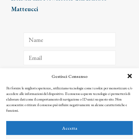
Matteucci
Gestisci Consenso
ISCRIVITI
Per fornire le migliori esperienze, utilizziamo tecnologie come i cookie per memorizzare e/o
accedere alle informazioni del dispositivo. Il consenso a queste tecnologie ci permetterà di
Facendo clic per iscriverti, riconosci che le tue informazioni saranno trattate
elaborare dati come il comportamento di navigazione o ID unici su questo sito. Non
seguendo la nostra
Privacy Policy
acconsentire o ritirare il consenso può influire negativamente su alcune caratteristiche e
© 2025 Istituto Matteucci. All right reserved
funzioni.
Nessuna parte di questo sito può essere riprodotta o trasmessa con qualsiasi mezzo senza
l’autorizzazione scritta dei proprietari dei diritti e dell’Istituto Matteucci
Accetta