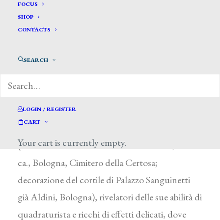
Busatti Luigi*
FOCUS
SHOP
CONTACTS
BUSATTI LUIGI
Bologna 1763 – 1821
SEARCH
Si possiedono poche notizie sul pittore e
scenografo bolognese, autore di affreschi andati
in gran parte perduti. Di lui restano diversi
LOGIN / REGISTER
CART
disegni e due affreschi con sfondi paesaggistici
Your cart is currently empty.
(decorazione della tomba di V. Martinelli, 1808
ca., Bologna, Cimitero della Certosa;
decorazione del cortile di Palazzo Sanguinetti
già Aldini, Bologna), rivelatori delle sue abilità di
quadraturista e ricchi di effetti delicati, dove