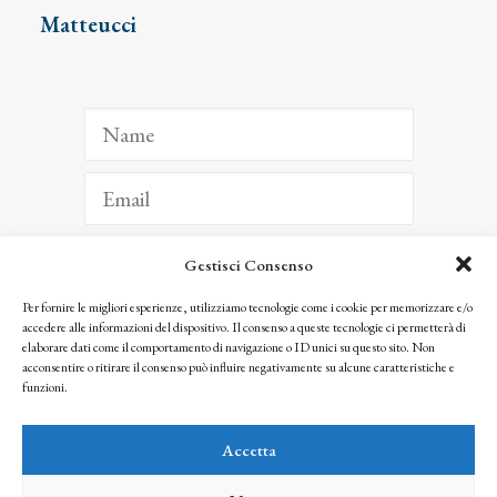
Matteucci
Gestisci Consenso
ISCRIVITI
Per fornire le migliori esperienze, utilizziamo tecnologie come i cookie per memorizzare e/o
accedere alle informazioni del dispositivo. Il consenso a queste tecnologie ci permetterà di
Facendo clic per iscriverti, riconosci che le tue informazioni saranno trattate
elaborare dati come il comportamento di navigazione o ID unici su questo sito. Non
seguendo la nostra
Privacy Policy
acconsentire o ritirare il consenso può influire negativamente su alcune caratteristiche e
© 2025 Istituto Matteucci. All right reserved
funzioni.
Nessuna parte di questo sito può essere riprodotta o trasmessa con qualsiasi mezzo senza
l’autorizzazione scritta dei proprietari dei diritti e dell’Istituto Matteucci
Accetta