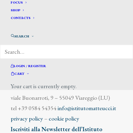
Busiri Vici Andrea
FOCUS
SHOP
CONTACTS
SEARCH
DIZIONARIO DEGLI ARTISTI
LOGIN / REGISTER
CART
Your cart is currently empty.
Istituto Matteucci
viale Buonarroti, 9 – 55049 Viareggio (LU)
tel +39 0584 54354
info@istitutomatteucci.it
privacy policy
–
cookie policy
Iscriviti alla Newsletter dell’Istituto