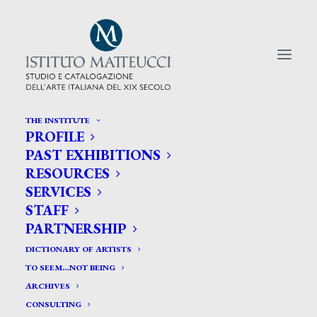
THE INSTITUTE
PROFILE
CERCA TRA GLI ARTISTI:
PAST EXHIBITIONS
RESOURCES
Search
SERVICES
for:
STAFF
PARTNERSHIP
DICTIONARY OF ARTISTS
TO SEEM…NOT BEING
ARCHIVES
CONSULTING