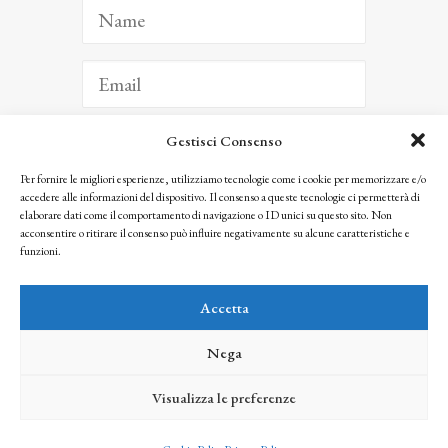
Gestisci Consenso
ISCRIVITI
Per fornire le migliori esperienze, utilizziamo tecnologie come i cookie per memorizzare e/o
accedere alle informazioni del dispositivo. Il consenso a queste tecnologie ci permetterà di
Facendo clic per iscriverti, riconosci che le tue informazioni saranno trattate
elaborare dati come il comportamento di navigazione o ID unici su questo sito. Non
seguendo la nostra
Privacy Policy
acconsentire o ritirare il consenso può influire negativamente su alcune caratteristiche e
© 2025 Istituto Matteucci. All right reserved
funzioni.
Nessuna parte di questo sito può essere riprodotta o trasmessa con qualsiasi mezzo senza
l’autorizzazione scritta dei proprietari dei diritti e dell’Istituto Matteucci
Accetta
Nega
Visualizza le preferenze
credits