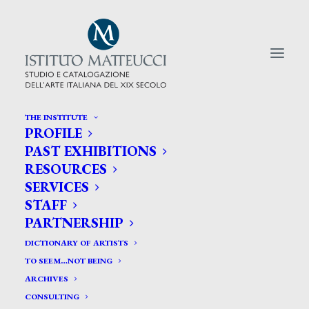
THE INSTITUTE
PROFILE
CERCA TRA GLI ARTISTI:
PAST EXHIBITIONS
RESOURCES
Search
SERVICES
for:
STAFF
PARTNERSHIP
DICTIONARY OF ARTISTS
TO SEEM…NOT BEING
ARCHIVES
CONSULTING