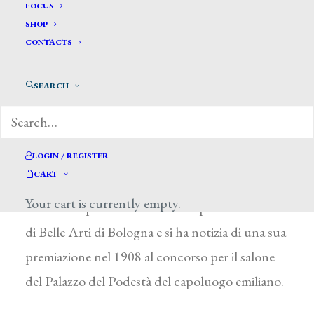
Dagnini Mario*
FOCUS
SHOP
CONTACTS
DAGNINI MARIO
Attivo a Bologna nella seconda metà del XIX
SEARCH
secolo
Sono scarsissime le notizie su questo artista, che
pare si sia dedicato prevalentemente alla pittura
LOGIN / REGISTER
CART
di storia e del quale è ricordato un Assassinio di
Your cart is currently empty.
Cesare. Fu professore di ornato presso l’istituto
di Belle Arti di Bologna e si ha notizia di una sua
premiazione nel 1908 al concorso per il salone
del Palazzo del Podestà del capoluogo emiliano.