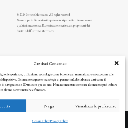
© 2025 Istituto Matteucci. All right reserved
Nessuna parte di questo sito può essere riprodotta o trasmessa con
qualsiasi mezzo senza l’autorizzazione scritta dei proprietari dei
diritti e dell’Istituto Matteucci
Gestisci Consenso
migliori esperienze, utilizziamo tecnologie come i cookie per memorizzare e/o accedere alle
l dispositivo. Il consenso a queste tecnologie ci permetterà di elaborare dati come il
i navigazione o ID unici su questo sito. Non acconsentire o ritirare il consenso può influire
u alcune caratteristiche e funzioni.
icy
ccetta
Nega
Visualizza le preferenze
Cookie Policy
Privacy Policy