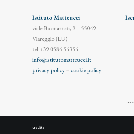
Istituto Matteucci
Isc
viale Buonarroti, 9 – 55049
Viareggio (LU)
tel +39 0584 54354
info@istitutomatteucci.it
privacy policy
–
cookie policy
Facend
credits