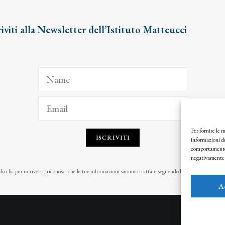
riviti alla Newsletter dell’Istituto Matteucci
Per fornire le 
ISCRIVITI
informazioni de
comportamento d
negativamente s
o clic per iscriverti, riconosci che le tue informazioni saranno trattate seguendo la nostra
Privacy Pol
A