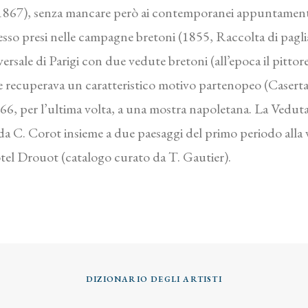
, 1867), senza mancare però ai contemporanei appuntament
esso presi nelle campagne bretoni (1855, Raccolta di pagli
sale di Parigi con due vedute bretoni (all’epoca il pittore
ve recuperava un caratteristico motivo partenopeo (Caserta
866, per l’ultima volta, a una mostra napoletana. La Veduta 
 da C. Corot insieme a due paesaggi del primo periodo alla
otel Drouot (catalogo curato da T. Gautier).
DIZIONARIO DEGLI ARTISTI