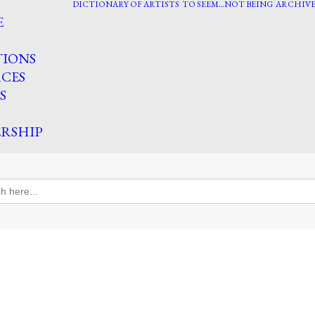
DICTIONARY OF ARTISTS
TO SEEM…NOT BEING
ARCHIVE
E
TIONS
CES
S
RSHIP
h