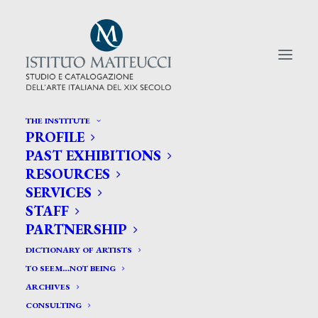
THE INSTITUTE
PROFILE
CERCA TRA GLI ARTISTI:
PAST EXHIBITIONS
RESOURCES
Search
SERVICES
for:
STAFF
PARTNERSHIP
DICTIONARY OF ARTISTS
TO SEEM…NOT BEING
ARCHIVES
CONSULTING