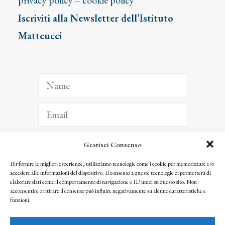
privacy policy
–
cookie policy
Iscriviti alla Newsletter dell’Istituto
Matteucci
Gestisci Consenso
ISCRIVITI
Per fornire le migliori esperienze, utilizziamo tecnologie come i cookie per memorizzare e/o
accedere alle informazioni del dispositivo. Il consenso a queste tecnologie ci permetterà di
Facendo clic per iscriverti, riconosci che le tue informazioni saranno trattate
elaborare dati come il comportamento di navigazione o ID unici su questo sito. Non
seguendo la nostra
Privacy Policy
acconsentire o ritirare il consenso può influire negativamente su alcune caratteristiche e
© 2025 Istituto Matteucci. All right reserved
funzioni.
Nessuna parte di questo sito può essere riprodotta o trasmessa con qualsiasi mezzo senza
l’autorizzazione scritta dei proprietari dei diritti e dell’Istituto Matteucci