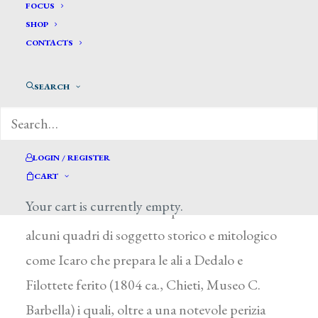
De Laurentis Nicola*
FOCUS
SHOP
CONTACTS
DE LAURENTIS NICOLA
Chieti 1783 – 1832
SEARCH
Dopo i primi studi a Frascati e a Chieti si trasferì
a Napoli, approfondendo le sue conoscenze
storiche e artistiche. Nel 1804, vinto il
LOGIN / REGISTER
CART
pensionato reale, si stabilì a Roma e fu tra gli
Your cart is currently empty.
allievi di V Camuccini. Di questi anni sono
alcuni quadri di soggetto storico e mitologico
come Icaro che prepara le ali a Dedalo e
Filottete ferito (1804 ca., Chieti, Museo C.
Barbella) i quali, oltre a una notevole perizia