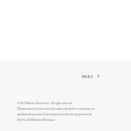
NEXT
© 2025 Istituto Matteucci. All right reserved
Nessuna parte di questo sito può essere riprodotta o trasmessa con
qualsiasi mezzo senza l’autorizzazione scritta dei proprietari dei
diritti e dell’Istituto Matteucci