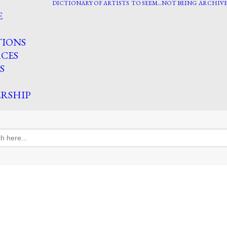
DICTIONARY OF ARTISTS
TO SEEM…NOT BEING
ARCHIVE
E
TIONS
CES
S
RSHIP
h