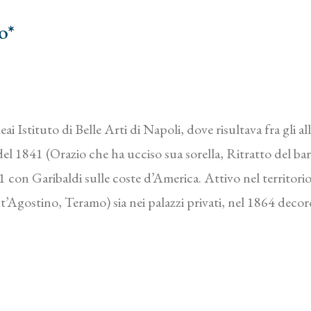
o*
ai Istituto di Belle Arti di Napoli, dove risultava fra gli al
 del 1841 (Orazio che ha ucciso sua sorella, Ritratto del b
1 con Garibaldi sulle coste d’America. Attivo nel territor
Sant’Agostino, Teramo) sia nei palazzi privati, nel 1864 dec