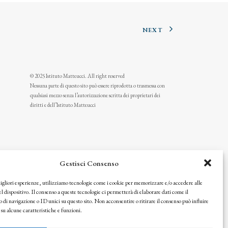
NEXT
© 2025 Istituto Matteucci. All right reserved
Nessuna parte di questo sito può essere riprodotta o trasmessa con
qualsiasi mezzo senza l’autorizzazione scritta dei proprietari dei
diritti e dell’Istituto Matteucci
Gestisci Consenso
migliori esperienze, utilizziamo tecnologie come i cookie per memorizzare e/o accedere alle
l dispositivo. Il consenso a queste tecnologie ci permetterà di elaborare dati come il
i navigazione o ID unici su questo sito. Non acconsentire o ritirare il consenso può influire
u alcune caratteristiche e funzioni.
icy