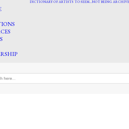
DICTIONARY OF ARTISTS
TO SEEM…NOT BEING
ARCHIVE
E
TIONS
CES
S
RSHIP
h