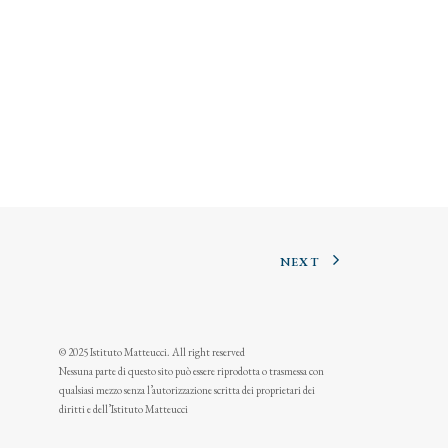
NEXT
© 2025 Istituto Matteucci. All right reserved
Nessuna parte di questo sito può essere riprodotta o trasmessa con
qualsiasi mezzo senza l’autorizzazione scritta dei proprietari dei
diritti e dell’Istituto Matteucci