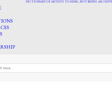
DICTIONARY OF ARTISTS
TO SEEM…NOT BEING
ARCHIVE
E
TIONS
CES
S
RSHIP
h