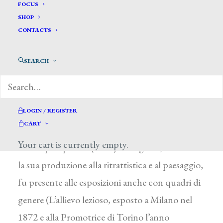
Diviani Riccardo*
FOCUS
SHOP
CONTACTS
DIVIANI RICCARDO
Milano 1840 – Sulzano (Brescia) 1909
SEARCH
Frequentò l’Accademia di Brera sotto la guida di
R. Casnedi e di G. Bertini, aggiudicandosi
durante gli studi diversi premi per Studio di
LOGIN / REGISTER
CART
figura (1861), Venere de’ Medici (1862), Atrio
Your cart is currently empty.
di stile pompeiano (1863). In seguito, indirizzata
la sua produzione alla ritrattistica e al paesaggio,
fu presente alle esposizioni anche con quadri di
genere (L’allievo lezioso, esposto a Milano nel
1872 e alla Promotrice di Torino l’anno