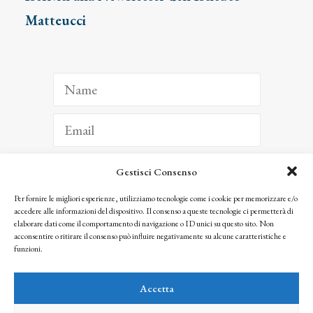
Matteucci
Gestisci Consenso
ISCRIVITI
Per fornire le migliori esperienze, utilizziamo tecnologie come i cookie per memorizzare e/o
accedere alle informazioni del dispositivo. Il consenso a queste tecnologie ci permetterà di
Facendo clic per iscriverti, riconosci che le tue informazioni saranno trattate
elaborare dati come il comportamento di navigazione o ID unici su questo sito. Non
seguendo la nostra
Privacy Policy
acconsentire o ritirare il consenso può influire negativamente su alcune caratteristiche e
© 2025 Istituto Matteucci. All right reserved
funzioni.
Nessuna parte di questo sito può essere riprodotta o trasmessa con qualsiasi mezzo senza
l’autorizzazione scritta dei proprietari dei diritti e dell’Istituto Matteucci
Accetta