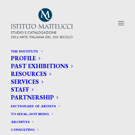
THE INSTITUTE
PROFILE
CERCA TRA GLI ARTISTI:
PAST EXHIBITIONS
RESOURCES
Search
SERVICES
for:
STAFF
PARTNERSHIP
DICTIONARY OF ARTISTS
TO SEEM…NOT BEING
ARCHIVES
CONSULTING