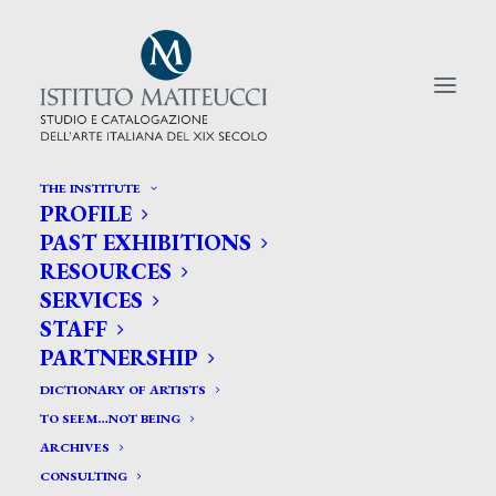
THE INSTITUTE
PROFILE
CERCA TRA GLI ARTISTI:
PAST EXHIBITIONS
RESOURCES
Search
SERVICES
for:
STAFF
PARTNERSHIP
DICTIONARY OF ARTISTS
TO SEEM…NOT BEING
ARCHIVES
CONSULTING