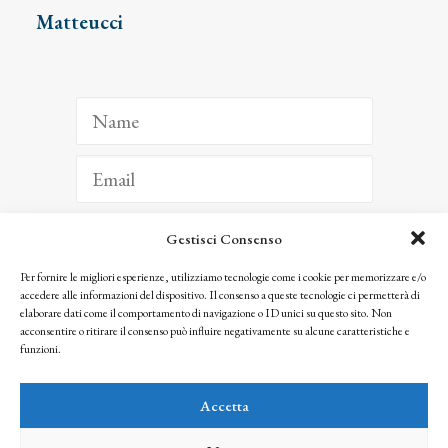
Matteucci
Gestisci Consenso
ISCRIVITI
Per fornire le migliori esperienze, utilizziamo tecnologie come i cookie per memorizzare e/o
accedere alle informazioni del dispositivo. Il consenso a queste tecnologie ci permetterà di
Facendo clic per iscriverti, riconosci che le tue informazioni saranno trattate
elaborare dati come il comportamento di navigazione o ID unici su questo sito. Non
seguendo la nostra
Privacy Policy
acconsentire o ritirare il consenso può influire negativamente su alcune caratteristiche e
© 2025 Istituto Matteucci. All right reserved
funzioni.
Nessuna parte di questo sito può essere riprodotta o trasmessa con qualsiasi mezzo senza
l’autorizzazione scritta dei proprietari dei diritti e dell’Istituto Matteucci
Accetta