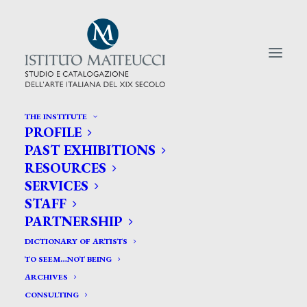
THE INSTITUTE
PROFILE
CERCA TRA GLI ARTISTI:
PAST EXHIBITIONS
RESOURCES
Search
SERVICES
for:
STAFF
PARTNERSHIP
DICTIONARY OF ARTISTS
TO SEEM…NOT BEING
ARCHIVES
CONSULTING