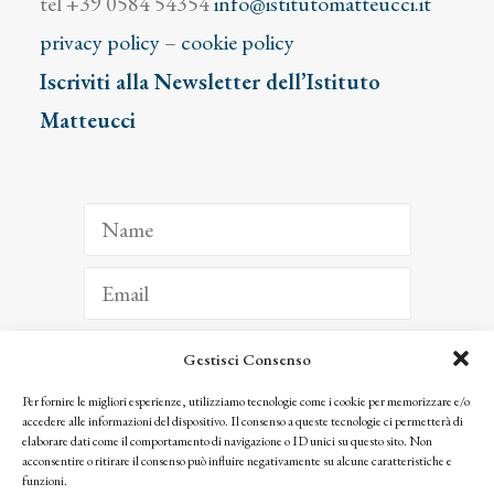
tel +39 0584 54354
info@istitutomatteucci.it
privacy policy
–
cookie policy
Iscriviti alla Newsletter dell’Istituto
Matteucci
Gestisci Consenso
ISCRIVITI
Per fornire le migliori esperienze, utilizziamo tecnologie come i cookie per memorizzare e/o
accedere alle informazioni del dispositivo. Il consenso a queste tecnologie ci permetterà di
Facendo clic per iscriverti, riconosci che le tue informazioni saranno trattate
elaborare dati come il comportamento di navigazione o ID unici su questo sito. Non
seguendo la nostra
Privacy Policy
acconsentire o ritirare il consenso può influire negativamente su alcune caratteristiche e
© 2025 Istituto Matteucci. All right reserved
funzioni.