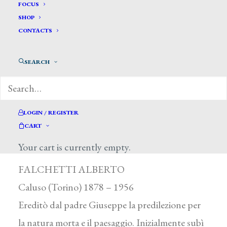
FOCUS
SHOP
CONTACTS
SEARCH
LOGIN / REGISTER
CART
Falchetti Alberto *
Your cart is currently empty.
FALCHETTI ALBERTO
Caluso (Torino) 1878 – 1956
Ereditò dal padre Giuseppe la predilezione per
la natura morta e il paesaggio. Inizialmente subì