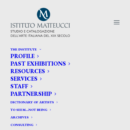
THE INSTITUTE
PROFILE
CERCA TRA GLI ARTISTI:
PAST EXHIBITIONS
RESOURCES
Search
SERVICES
for:
STAFF
PARTNERSHIP
DICTIONARY OF ARTISTS
TO SEEM…NOT BEING
ARCHIVES
CONSULTING