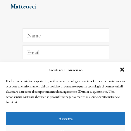
Matteucci
Gestisci Consenso
ISCRIVITI
Per fornire le migliori esperienze, utilizziamo tecnologie come i cookie per memorizzare e/o
accedere alle informazioni del dispositivo. Il consenso a queste tecnologie ci permetterà di
Facendo clic per iscriverti, riconosci che le tue informazioni saranno trattate
elaborare dati come il comportamento di navigazione o ID unici su questo sito. Non
seguendo la nostra
Privacy Policy
acconsentire o ritirare il consenso può influire negativamente su alcune caratteristiche e
© 2025 Istituto Matteucci. All right reserved
funzioni.
Nessuna parte di questo sito può essere riprodotta o trasmessa con qualsiasi mezzo senza
l’autorizzazione scritta dei proprietari dei diritti e dell’Istituto Matteucci
Accetta