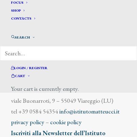
Fedi Pio
FOCUS
SHOP
CONTACTS
SEARCH
DIZIONARIO DEGLI ARTISTI
LOGIN / REGISTER
CART
Your cart is currently empty.
Istituto Matteucci
viale Buonarroti, 9 – 55049 Viareggio (LU)
tel +39 0584 54354
info@istitutomatteucci.it
privacy policy
–
cookie policy
Iscriviti alla Newsletter dell’Istituto