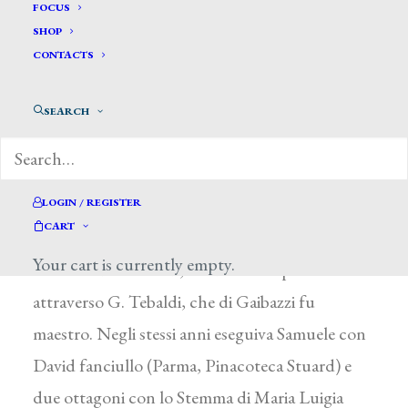
Gaibazzi Giovanni*
FOCUS
SHOP
CONTACTS
GAIBAZZI GIOVANNI
Parma 1808 – 1888
SEARCH
All’Accademia di Parma conseguì nel 1834 il
gran premio di Pittura con Ulisse e Pirro si
presen-tano a Filottete nell’isola di Nasso
LOGIN / REGISTER
CART
(Parma, Galleria Nazionale), opera carica di
Your cart is currently empty.
citazioni da G. Landi, modello recuperato
attraverso G. Tebaldi, che di Gaibazzi fu
maestro. Negli stessi anni eseguiva Samuele con
David fanciullo (Parma, Pinacoteca Stuard) e
due ottagoni con lo Stemma di Maria Luigia