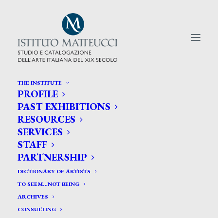
THE INSTITUTE
PROFILE
CERCA TRA GLI ARTISTI:
PAST EXHIBITIONS
RESOURCES
Search
SERVICES
for:
STAFF
PARTNERSHIP
DICTIONARY OF ARTISTS
TO SEEM…NOT BEING
ARCHIVES
CONSULTING