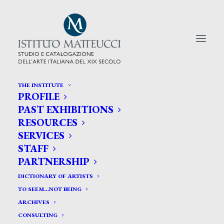
THE INSTITUTE
PROFILE
CERCA TRA GLI ARTISTI:
PAST EXHIBITIONS
RESOURCES
Search
SERVICES
for:
STAFF
PARTNERSHIP
DICTIONARY OF ARTISTS
TO SEEM…NOT BEING
ARCHIVES
CONSULTING