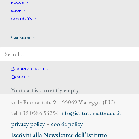
Galland Pierre Victor
FOCUS
SHOP
CONTACTS
SEARCH
DIZIONARIO DEGLI ARTISTI
LOGIN / REGISTER
CART
Your cart is currently empty.
Istituto Matteucci
viale Buonarroti, 9 – 55049 Viareggio (LU)
tel +39 0584 54354
info@istitutomatteucci.it
privacy policy
–
cookie policy
Iscriviti alla Newsletter dell’Istituto