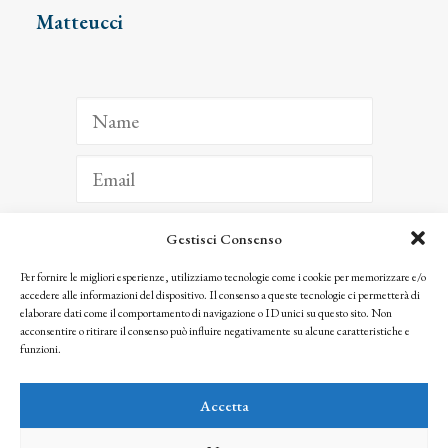
Matteucci
Gestisci Consenso
ISCRIVITI
Per fornire le migliori esperienze, utilizziamo tecnologie come i cookie per memorizzare e/o
accedere alle informazioni del dispositivo. Il consenso a queste tecnologie ci permetterà di
Facendo clic per iscriverti, riconosci che le tue informazioni saranno trattate
elaborare dati come il comportamento di navigazione o ID unici su questo sito. Non
seguendo la nostra
Privacy Policy
acconsentire o ritirare il consenso può influire negativamente su alcune caratteristiche e
© 2025 Istituto Matteucci. All right reserved
funzioni.
Nessuna parte di questo sito può essere riprodotta o trasmessa con qualsiasi mezzo senza
l’autorizzazione scritta dei proprietari dei diritti e dell’Istituto Matteucci
Accetta