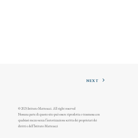
NEXT
© 2025 Istituto Matteucci. All right reserved
Nessuna parte di questo sito può essere riprodotta o trasmessa con
qualsiasi mezzo senza l’autorizzazione scritta dei proprietari dei
diritti e dell’Istituto Matteucci