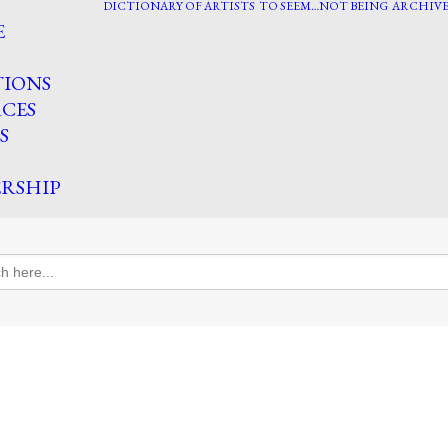
DICTIONARY OF ARTISTS
TO SEEM…NOT BEING
ARCHIVE
E
TIONS
CES
S
RSHIP
h