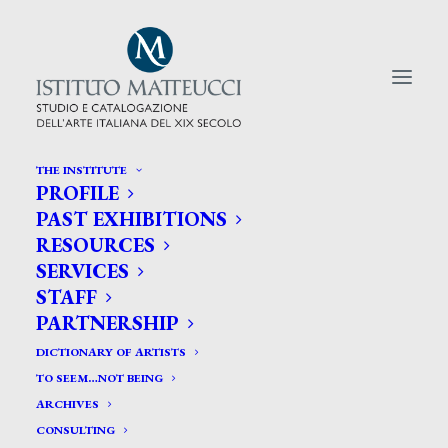
THE INSTITUTE
PROFILE
CERCA TRA GLI ARTISTI:
PAST EXHIBITIONS
RESOURCES
Search
SERVICES
for:
STAFF
PARTNERSHIP
DICTIONARY OF ARTISTS
TO SEEM…NOT BEING
ARCHIVES
CONSULTING