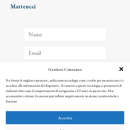
Matteucci
Gestisci Consenso
ISCRIVITI
Per fornire le migliori esperienze, utilizziamo tecnologie come i cookie per memorizzare e/o
accedere alle informazioni del dispositivo. Il consenso a queste tecnologie ci permetterà di
Facendo clic per iscriverti, riconosci che le tue informazioni saranno trattate
elaborare dati come il comportamento di navigazione o ID unici su questo sito. Non
seguendo la nostra
Privacy Policy
acconsentire o ritirare il consenso può influire negativamente su alcune caratteristiche e
© 2025 Istituto Matteucci. All right reserved
funzioni.
Nessuna parte di questo sito può essere riprodotta o trasmessa con qualsiasi mezzo senza
l’autorizzazione scritta dei proprietari dei diritti e dell’Istituto Matteucci
Accetta