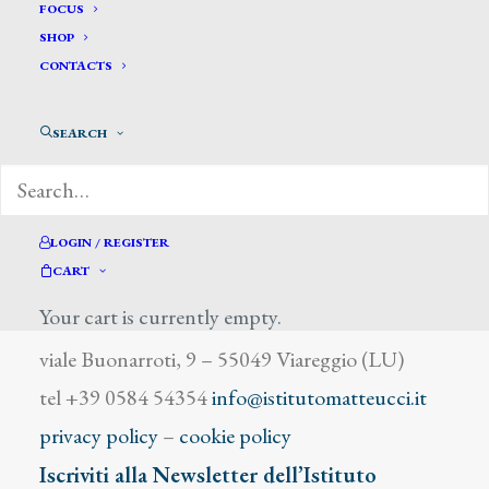
Girscher Bernardo Moritz
FOCUS
SHOP
CONTACTS
SEARCH
DIZIONARIO DEGLI ARTISTI
LOGIN / REGISTER
CART
Your cart is currently empty.
Istituto Matteucci
viale Buonarroti, 9 – 55049 Viareggio (LU)
tel +39 0584 54354
info@istitutomatteucci.it
privacy policy
–
cookie policy
Iscriviti alla Newsletter dell’Istituto