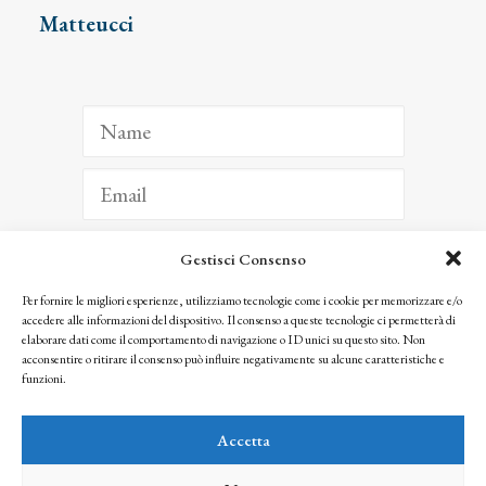
Matteucci
Gestisci Consenso
ISCRIVITI
Per fornire le migliori esperienze, utilizziamo tecnologie come i cookie per memorizzare e/o
accedere alle informazioni del dispositivo. Il consenso a queste tecnologie ci permetterà di
Facendo clic per iscriverti, riconosci che le tue informazioni saranno trattate
elaborare dati come il comportamento di navigazione o ID unici su questo sito. Non
seguendo la nostra
Privacy Policy
acconsentire o ritirare il consenso può influire negativamente su alcune caratteristiche e
© 2025 Istituto Matteucci. All right reserved
funzioni.
Nessuna parte di questo sito può essere riprodotta o trasmessa con qualsiasi mezzo senza
l’autorizzazione scritta dei proprietari dei diritti e dell’Istituto Matteucci
Accetta