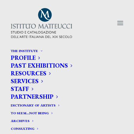
THE INSTITUTE
PROFILE
CERCA TRA GLI ARTISTI:
PAST EXHIBITIONS
RESOURCES
Search
SERVICES
for:
STAFF
PARTNERSHIP
DICTIONARY OF ARTISTS
TO SEEM…NOT BEING
ARCHIVES
CONSULTING