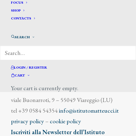
Gisella G.
FOCUS
SHOP
CONTACTS
SEARCH
DIZIONARIO DEGLI ARTISTI
LOGIN / REGISTER
CART
Your cart is currently empty.
Istituto Matteucci
viale Buonarroti, 9 – 55049 Viareggio (LU)
tel +39 0584 54354
info@istitutomatteucci.it
privacy policy
–
cookie policy
Iscriviti alla Newsletter dell’Istituto