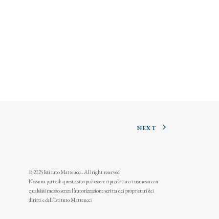
NEXT
© 2025 Istituto Matteucci. All right reserved
Nessuna parte di questo sito può essere riprodotta o trasmessa con
qualsiasi mezzo senza l’autorizzazione scritta dei proprietari dei
diritti e dell’Istituto Matteucci