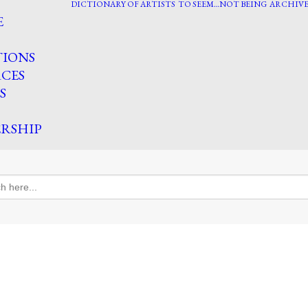
DICTIONARY OF ARTISTS
TO SEEM…NOT BEING
ARCHIVE
E
TIONS
CES
S
RSHIP
h