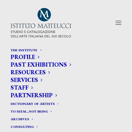
THE INSTITUTE
PROFILE
CERCA TRA GLI ARTISTI:
PAST EXHIBITIONS
RESOURCES
Search
SERVICES
for:
STAFF
PARTNERSHIP
DICTIONARY OF ARTISTS
TO SEEM…NOT BEING
ARCHIVES
CONSULTING