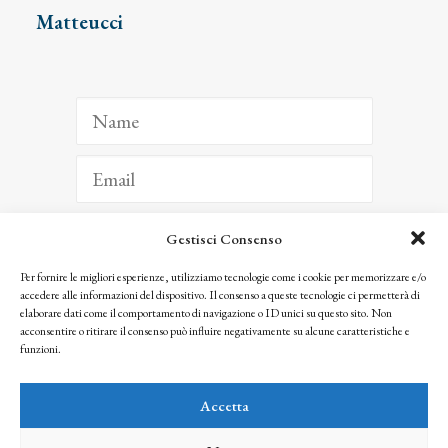
Matteucci
Gestisci Consenso
ISCRIVITI
Per fornire le migliori esperienze, utilizziamo tecnologie come i cookie per memorizzare e/o
accedere alle informazioni del dispositivo. Il consenso a queste tecnologie ci permetterà di
Facendo clic per iscriverti, riconosci che le tue informazioni saranno trattate
elaborare dati come il comportamento di navigazione o ID unici su questo sito. Non
seguendo la nostra
Privacy Policy
acconsentire o ritirare il consenso può influire negativamente su alcune caratteristiche e
© 2025 Istituto Matteucci. All right reserved
funzioni.
Nessuna parte di questo sito può essere riprodotta o trasmessa con qualsiasi mezzo senza
l’autorizzazione scritta dei proprietari dei diritti e dell’Istituto Matteucci
Accetta