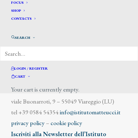
Hilton William
FOCUS
SHOP
CONTACTS
SEARCH
DIZIONARIO DEGLI ARTISTI
LOGIN / REGISTER
CART
Your cart is currently empty.
Istituto Matteucci
viale Buonarroti, 9 – 55049 Viareggio (LU)
tel +39 0584 54354
info@istitutomatteucci.it
privacy policy
–
cookie policy
Iscriviti alla Newsletter dell’Istituto