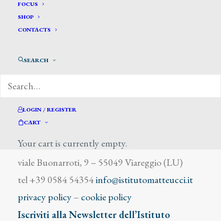
Lambery
FOCUS
SHOP
CONTACTS
SEARCH
DIZIONARIO DEGLI ARTISTI
LOGIN / REGISTER
CART
Your cart is currently empty.
Istituto Matteucci
viale Buonarroti, 9 – 55049 Viareggio (LU)
tel +39 0584 54354
info@istitutomatteucci.it
privacy policy
–
cookie policy
Iscriviti alla Newsletter dell’Istituto