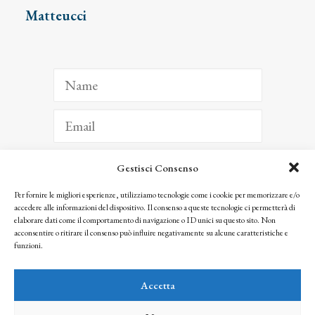
Matteucci
Gestisci Consenso
ISCRIVITI
Per fornire le migliori esperienze, utilizziamo tecnologie come i cookie per memorizzare e/o
accedere alle informazioni del dispositivo. Il consenso a queste tecnologie ci permetterà di
Facendo clic per iscriverti, riconosci che le tue informazioni saranno trattate
elaborare dati come il comportamento di navigazione o ID unici su questo sito. Non
seguendo la nostra
Privacy Policy
acconsentire o ritirare il consenso può influire negativamente su alcune caratteristiche e
© 2025 Istituto Matteucci. All right reserved
funzioni.
Nessuna parte di questo sito può essere riprodotta o trasmessa con qualsiasi mezzo senza
l’autorizzazione scritta dei proprietari dei diritti e dell’Istituto Matteucci
Accetta