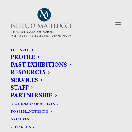
THE INSTITUTE
PROFILE
CERCA TRA GLI ARTISTI:
PAST EXHIBITIONS
RESOURCES
Search
SERVICES
for:
STAFF
PARTNERSHIP
DICTIONARY OF ARTISTS
TO SEEM…NOT BEING
ARCHIVES
CONSULTING