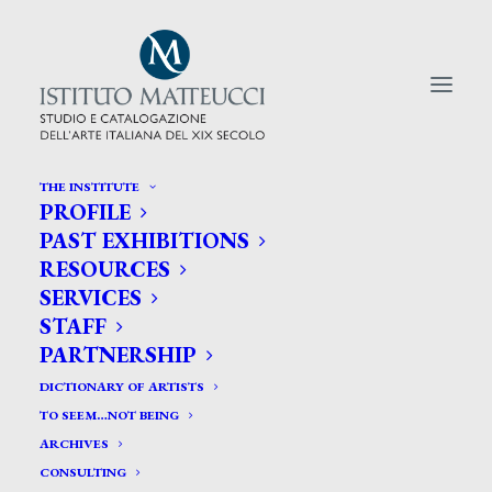
THE INSTITUTE
PROFILE
CERCA TRA GLI ARTISTI:
PAST EXHIBITIONS
RESOURCES
Search
SERVICES
for:
STAFF
PARTNERSHIP
DICTIONARY OF ARTISTS
TO SEEM…NOT BEING
ARCHIVES
CONSULTING