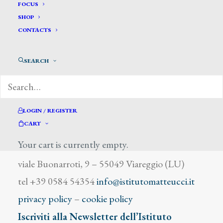
Landowski Paolo
FOCUS
SHOP
CONTACTS
SEARCH
DIZIONARIO DEGLI ARTISTI
LOGIN / REGISTER
CART
Your cart is currently empty.
Istituto Matteucci
viale Buonarroti, 9 – 55049 Viareggio (LU)
tel +39 0584 54354
info@istitutomatteucci.it
privacy policy
–
cookie policy
Iscriviti alla Newsletter dell’Istituto