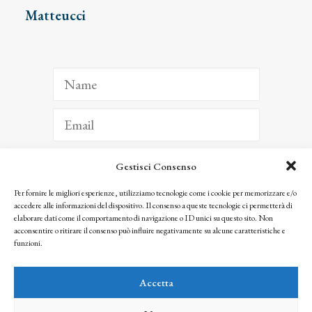
Matteucci
Gestisci Consenso
ISCRIVITI
Per fornire le migliori esperienze, utilizziamo tecnologie come i cookie per memorizzare e/o
accedere alle informazioni del dispositivo. Il consenso a queste tecnologie ci permetterà di
Facendo clic per iscriverti, riconosci che le tue informazioni saranno trattate
elaborare dati come il comportamento di navigazione o ID unici su questo sito. Non
seguendo la nostra
Privacy Policy
acconsentire o ritirare il consenso può influire negativamente su alcune caratteristiche e
© 2025 Istituto Matteucci. All right reserved
funzioni.
Nessuna parte di questo sito può essere riprodotta o trasmessa con qualsiasi mezzo senza
l’autorizzazione scritta dei proprietari dei diritti e dell’Istituto Matteucci
Accetta