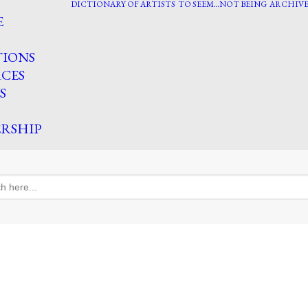
DICTIONARY OF ARTISTS
TO SEEM…NOT BEING
ARCHIVE
E
TIONS
CES
S
RSHIP
h