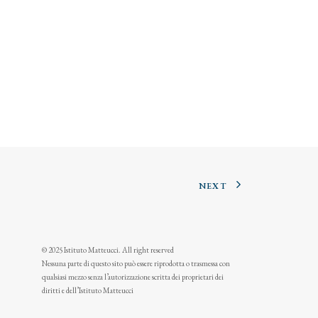
NEXT
© 2025 Istituto Matteucci. All right reserved
Nessuna parte di questo sito può essere riprodotta o trasmessa con
qualsiasi mezzo senza l’autorizzazione scritta dei proprietari dei
diritti e dell’Istituto Matteucci