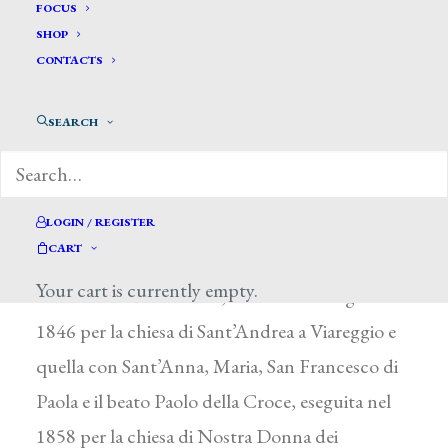
Landucci Nicolao *
FOCUS
SHOP
CONTACTS
LANDUCCI NICOLAO
Lucca 1801 – 1868
SEARCH
Allievo a Lucca di P. Nocchi, si dedicò alla
pittura devozionale ispirata a modelli
cinquecenteschi, lavorando per chiese lucchesi
LOGIN / REGISTER
CART
e della provincia: fra le altre la pala con il
Your cart is currently empty.
Martirio di Sant’Andrea, commissionatagli nel
1846 per la chiesa di Sant’Andrea a Viareggio e
quella con Sant’Anna, Maria, San Francesco di
Paola e il beato Paolo della Croce, eseguita nel
1858 per la chiesa di Nostra Donna dei