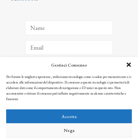
Gestisci Consenso
ISCRIVITI
Per fornire le migliori esperienze, utilizziamo tecnologie come i cookie per memorizzare e/o
accedere alle informazioni del dispositivo. Il consenso a queste tecnologie ci permetterà di
Facendo clic per iscriverti, riconosci che le tue informazioni saranno trattate
elaborare dati come il comportamento di navigazione o ID unici su questo sito. Non
seguendo la nostra
Privacy Policy
acconsentire o ritirare il consenso può influire negativamente su alcune caratteristiche e
© 2025 Istituto Matteucci. All right reserved
funzioni.
Nessuna parte di questo sito può essere riprodotta o trasmessa con qualsiasi mezzo senza
l’autorizzazione scritta dei proprietari dei diritti e dell’Istituto Matteucci
Accetta
Nega