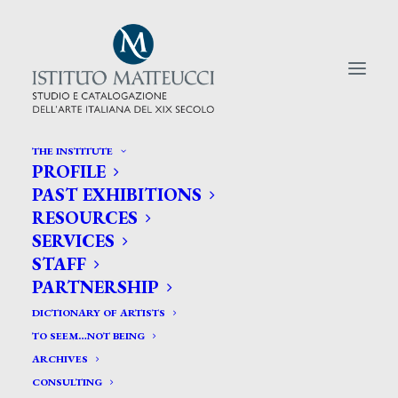
THE INSTITUTE
PROFILE
CERCA TRA GLI ARTISTI:
PAST EXHIBITIONS
RESOURCES
Search
SERVICES
for:
STAFF
PARTNERSHIP
DICTIONARY OF ARTISTS
TO SEEM…NOT BEING
ARCHIVES
CONSULTING