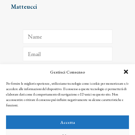
Matteucci
Gestisci Consenso
ISCRIVITI
Per fornire le migliori esperienze, utilizziamo tecnologie come i cookie per memorizzare e/o
accedere alle informazioni del dispositivo. Il consenso a queste tecnologie ci permetterà di
Facendo clic per iscriverti, riconosci che le tue informazioni saranno trattate
elaborare dati come il comportamento di navigazione o ID unici su questo sito. Non
seguendo la nostra
Privacy Policy
acconsentire o ritirare il consenso può influire negativamente su alcune caratteristiche e
© 2025 Istituto Matteucci. All right reserved
funzioni.
Nessuna parte di questo sito può essere riprodotta o trasmessa con qualsiasi mezzo senza
l’autorizzazione scritta dei proprietari dei diritti e dell’Istituto Matteucci
Accetta