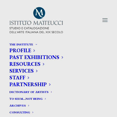
THE INSTITUTE
PROFILE
CERCA TRA GLI ARTISTI:
PAST EXHIBITIONS
RESOURCES
Search
SERVICES
for:
STAFF
PARTNERSHIP
DICTIONARY OF ARTISTS
TO SEEM…NOT BEING
ARCHIVES
CONSULTING