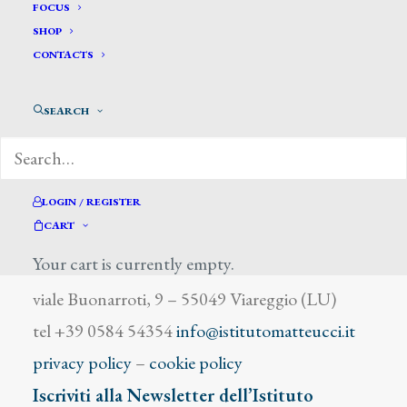
Lempereur F.
FOCUS
SHOP
CONTACTS
SEARCH
DIZIONARIO DEGLI ARTISTI
LOGIN / REGISTER
CART
Your cart is currently empty.
Istituto Matteucci
viale Buonarroti, 9 – 55049 Viareggio (LU)
tel +39 0584 54354
info@istitutomatteucci.it
privacy policy
–
cookie policy
Iscriviti alla Newsletter dell’Istituto